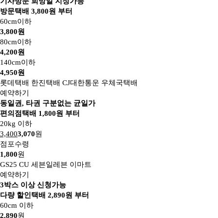
기사방문 희망일 지정가능
방문택배
3,800
원 부터
60cm이하
3,800원
80cm이하
4,200원
140cm이하
4,950원
롯데택배
한진택배
CJ대한통운
우체국택배
예약하기
동일권, 타권 구분없는 균일가
편의점택배
1,800
원 부터
20kg 이하
3,400
3,070
원
점포수령
1,800
원
GS25
CU
세븐일레븐
이마트
예약하기
3박스 이상 신청가능
다량 할인택배
2,890
원 부터
60cm 이하
2,890
원