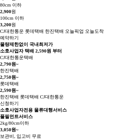
80cm 이하
2,900
원
100cm 이하
3,200
원
CJ대한통운
롯데택배
한진택배
오늘픽업
오늘도착
예약하기
물량제한없이 국내최저가
소호사업자 택배
2,590
원 부터
CJ대한통운택배
2,790원~
한진택배
2,750원~
롯데택배
2,590원~
한진택배
롯데택배
CJ대한통운
신청하기
소호사업자전용 물류대행서비스
풀필먼트서비스
2kg/80cm이하
3,050원~
보관비, 입고비 무료