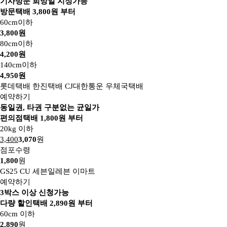
기사방문 희망일 지정가능
방문택배
3,800
원 부터
60cm이하
3,800원
80cm이하
4,200원
140cm이하
4,950원
롯데택배
한진택배
CJ대한통운
우체국택배
예약하기
동일권, 타권 구분없는 균일가
편의점택배
1,800
원 부터
20kg 이하
3,400
3,070
원
점포수령
1,800
원
GS25
CU
세븐일레븐
이마트
예약하기
3박스 이상 신청가능
다량 할인택배
2,890
원 부터
60cm 이하
2,890
원