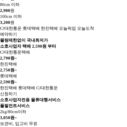
80cm 이하
2,900
원
100cm 이하
3,200
원
CJ대한통운
롯데택배
한진택배
오늘픽업
오늘도착
예약하기
물량제한없이 국내최저가
소호사업자 택배
2,590
원 부터
CJ대한통운택배
2,790원~
한진택배
2,750원~
롯데택배
2,590원~
한진택배
롯데택배
CJ대한통운
신청하기
소호사업자전용 물류대행서비스
풀필먼트서비스
2kg/80cm이하
3,050원~
보관비, 입고비 무료