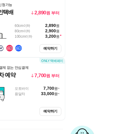
 신청가능
인택배
2,890
원 부터
2,890
60cm이하
원
2,900
80cm이하
원
3,200
100cm이하
원
예약하기
결제 없는 안심결제
달차 예약
7,700
원 부터
7,700
오토바이
원~
33,000
용달차
원~
예약하기