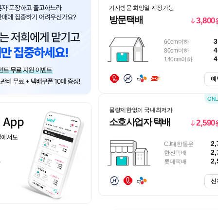
기사방문 희망일 지정가능
방문택배
3,800
3
60cm이하
4
80cm이하
4
140cm이하
예
물량제한없이 국내최저가
소호사업자 택배
2,590
2,
CJ대한통운
2,
한진택배
2,
롯데택배
신