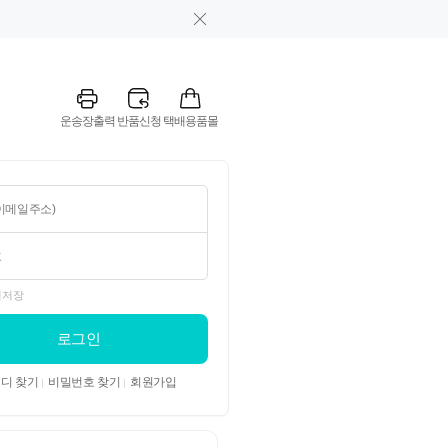
운송장출력
반품신청
택배용품몰
일저장
로그인
디 찾기
비밀번호 찾기
회원가입