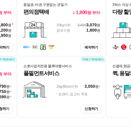
동일권, 타권 구분없는 균일가
3박스 이상
편의점택배
다량 할
1,800
원 부터
원 부터
,800
3,070
원
20kg이하
3,400
원
,200
1,800
원
점포수령
원
,950
원
약하기
예약하기
소호사업자전용 물류대행서비스
선결제,현금
풀필먼트서비스
퀵, 용
원 부터
790
3,050
원~
2kg/80cm이하
원~
750
원~
보관비, 입고비 무료
590
원~
청하기
신청하기