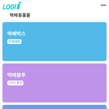
택배용품몰
택배박스
무료배송
택배봉투
15% 할인